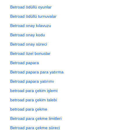
Betroad ödüllü oyunlar
Betroad ödüllü turnuvalar
Betroad onay kılavuzu
Betroad onay kodu
Betroad onay süreci
Betroad özel bonuslar
Betroad papara
Betroad papara para yatırma
Betroad papara yatırımı
betroad para çekim işlemi
betroad para çekim talebi
betroad para çekme
Betroad para çekme limitleri
Betroad para çekme süreci