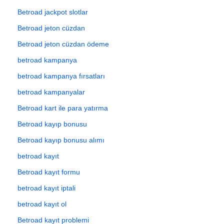
Betroad jackpot slotlar
Betroad jeton cüzdan
Betroad jeton cüzdan ödeme
betroad kampanya
betroad kampanya fırsatları
betroad kampanyalar
Betroad kart ile para yatırma
Betroad kayıp bonusu
Betroad kayıp bonusu alımı
betroad kayıt
Betroad kayıt formu
betroad kayıt iptali
betroad kayıt ol
Betroad kayıt problemi