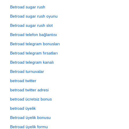
Betroad sugar rush
Betroad sugar rush oyunu
Betroad sugar rush slot
Betroad telefon bağlantısı
Betroad telegram bonusları
Betroad telegram fırsatları
Betroad telegram kanalı
Betroad turnuvalar
betroad twitter
betroad twitter adresi
betroad ücretsiz bonus
betroad üyelik
Betroad üyelik bonusu
Betroad üyelik formu