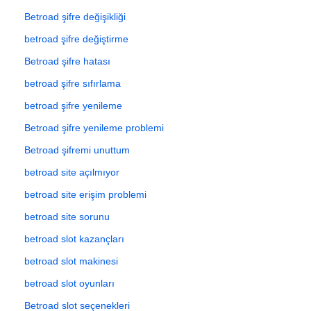
Betroad şifre değişikliği
betroad şifre değiştirme
Betroad şifre hatası
betroad şifre sıfırlama
betroad şifre yenileme
Betroad şifre yenileme problemi
Betroad şifremi unuttum
betroad site açılmıyor
betroad site erişim problemi
betroad site sorunu
betroad slot kazançları
betroad slot makinesi
betroad slot oyunları
Betroad slot seçenekleri