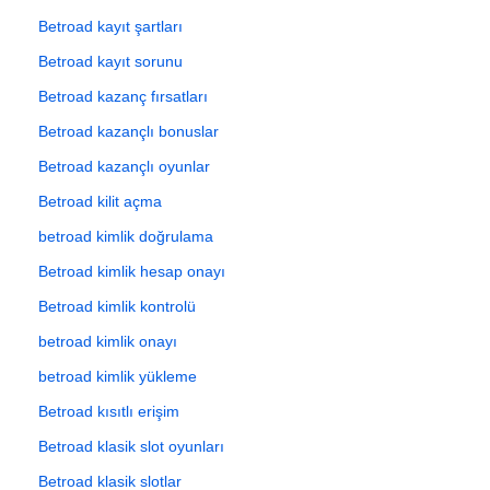
Betroad kayıt şartları
Betroad kayıt sorunu
Betroad kazanç fırsatları
Betroad kazançlı bonuslar
Betroad kazançlı oyunlar
Betroad kilit açma
betroad kimlik doğrulama
Betroad kimlik hesap onayı
Betroad kimlik kontrolü
betroad kimlik onayı
betroad kimlik yükleme
Betroad kısıtlı erişim
Betroad klasik slot oyunları
Betroad klasik slotlar