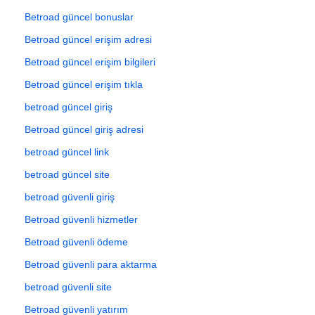
Betroad güncel bonuslar
Betroad güncel erişim adresi
Betroad güncel erişim bilgileri
Betroad güncel erişim tıkla
betroad güncel giriş
Betroad güncel giriş adresi
betroad güncel link
betroad güncel site
betroad güvenli giriş
Betroad güvenli hizmetler
Betroad güvenli ödeme
Betroad güvenli para aktarma
betroad güvenli site
Betroad güvenli yatırım