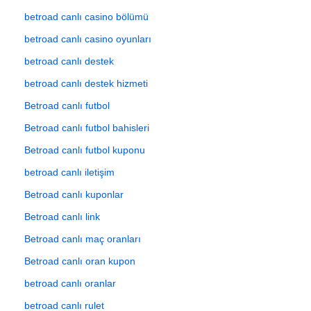
betroad canlı casino bölümü
betroad canlı casino oyunları
betroad canlı destek
betroad canlı destek hizmeti
Betroad canlı futbol
Betroad canlı futbol bahisleri
Betroad canlı futbol kuponu
betroad canlı iletişim
Betroad canlı kuponlar
Betroad canlı link
Betroad canlı maç oranları
Betroad canlı oran kupon
betroad canlı oranlar
betroad canlı rulet