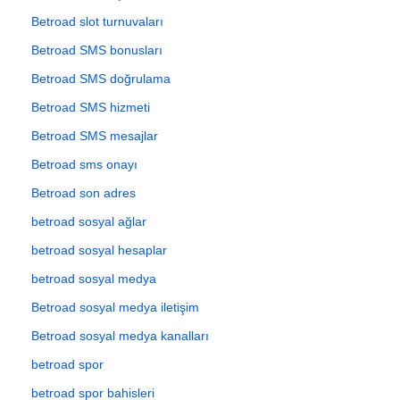
Betroad slot turnuvaları
Betroad SMS bonusları
Betroad SMS doğrulama
Betroad SMS hizmeti
Betroad SMS mesajlar
Betroad sms onayı
Betroad son adres
betroad sosyal ağlar
betroad sosyal hesaplar
betroad sosyal medya
Betroad sosyal medya iletişim
Betroad sosyal medya kanalları
betroad spor
betroad spor bahisleri