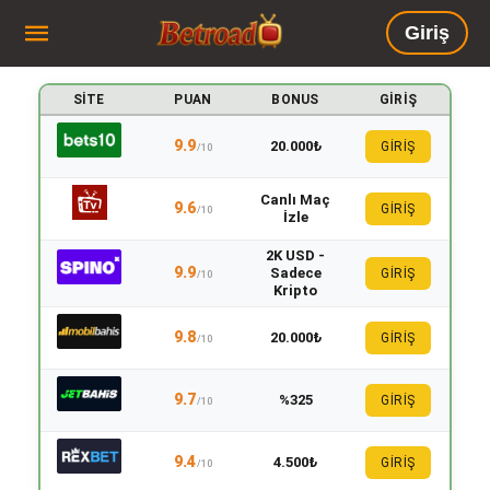
Giriş
SITE
PUAN
BONUS
GIRIŞ
9.9
20.000₺
GİRİŞ
/10
Canlı Maç
9.6
GİRİŞ
/10
İzle
2K USD -
9.9
Sadece
GİRİŞ
/10
Kripto
9.8
20.000₺
GİRİŞ
/10
9.7
%325
GİRİŞ
/10
9.4
4.500₺
GİRİŞ
/10