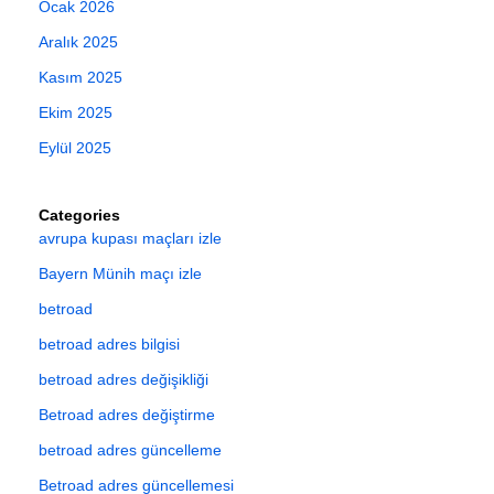
Ocak 2026
Aralık 2025
Kasım 2025
Ekim 2025
Eylül 2025
Categories
avrupa kupası maçları izle
Bayern Münih maçı izle
betroad
betroad adres bilgisi
betroad adres değişikliği
Betroad adres değiştirme
betroad adres güncelleme
Betroad adres güncellemesi