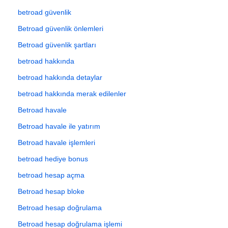
betroad güvenlik
Betroad güvenlik önlemleri
Betroad güvenlik şartları
betroad hakkında
betroad hakkında detaylar
betroad hakkında merak edilenler
Betroad havale
Betroad havale ile yatırım
Betroad havale işlemleri
betroad hediye bonus
betroad hesap açma
Betroad hesap bloke
Betroad hesap doğrulama
Betroad hesap doğrulama işlemi