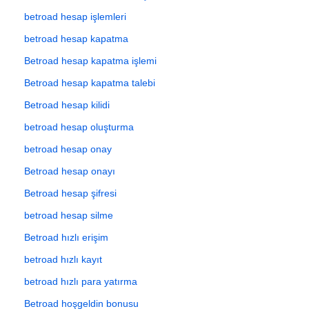
betroad hesap işlemleri
betroad hesap kapatma
Betroad hesap kapatma işlemi
Betroad hesap kapatma talebi
Betroad hesap kilidi
betroad hesap oluşturma
betroad hesap onay
Betroad hesap onayı
Betroad hesap şifresi
betroad hesap silme
Betroad hızlı erişim
betroad hızlı kayıt
betroad hızlı para yatırma
Betroad hoşgeldin bonusu