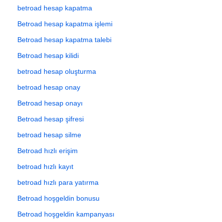
betroad hesap kapatma
Betroad hesap kapatma işlemi
Betroad hesap kapatma talebi
Betroad hesap kilidi
betroad hesap oluşturma
betroad hesap onay
Betroad hesap onayı
Betroad hesap şifresi
betroad hesap silme
Betroad hızlı erişim
betroad hızlı kayıt
betroad hızlı para yatırma
Betroad hoşgeldin bonusu
Betroad hoşgeldin kampanyası