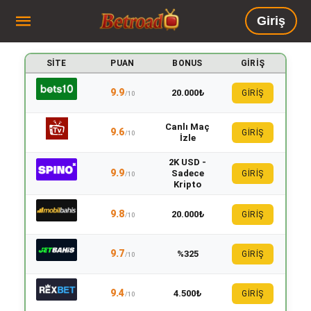
Giriş
SITE
PUAN
BONUS
GIRIŞ
9.9
20.000₺
GİRİŞ
/10
Canlı Maç
9.6
GİRİŞ
/10
İzle
2K USD -
9.9
Sadece
GİRİŞ
/10
Kripto
9.8
20.000₺
GİRİŞ
/10
9.7
%325
GİRİŞ
/10
9.4
4.500₺
GİRİŞ
/10