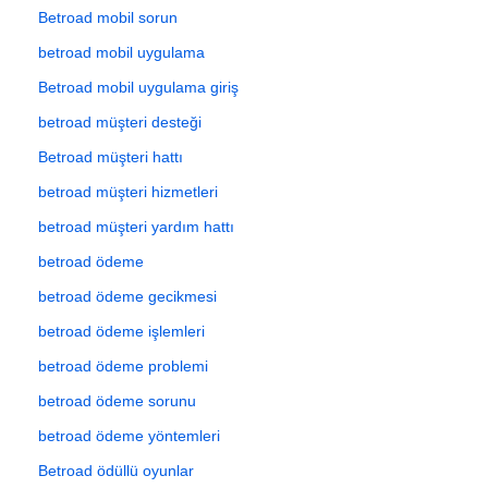
Betroad mobil sorun
betroad mobil uygulama
Betroad mobil uygulama giriş
betroad müşteri desteği
Betroad müşteri hattı
betroad müşteri hizmetleri
betroad müşteri yardım hattı
betroad ödeme
betroad ödeme gecikmesi
betroad ödeme işlemleri
betroad ödeme problemi
betroad ödeme sorunu
betroad ödeme yöntemleri
Betroad ödüllü oyunlar