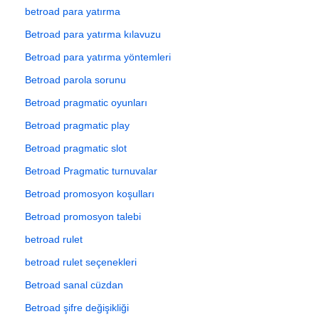
betroad para yatırma
Betroad para yatırma kılavuzu
Betroad para yatırma yöntemleri
Betroad parola sorunu
Betroad pragmatic oyunları
Betroad pragmatic play
Betroad pragmatic slot
Betroad Pragmatic turnuvalar
Betroad promosyon koşulları
Betroad promosyon talebi
betroad rulet
betroad rulet seçenekleri
Betroad sanal cüzdan
Betroad şifre değişikliği