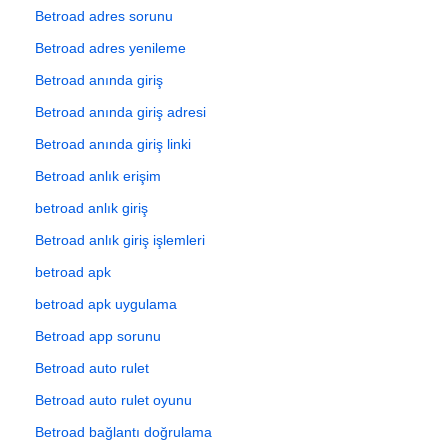
Betroad adres sorunu
Betroad adres yenileme
Betroad anında giriş
Betroad anında giriş adresi
Betroad anında giriş linki
Betroad anlık erişim
betroad anlık giriş
Betroad anlık giriş işlemleri
betroad apk
betroad apk uygulama
Betroad app sorunu
Betroad auto rulet
Betroad auto rulet oyunu
Betroad bağlantı doğrulama