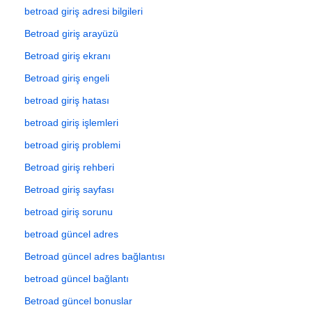
betroad giriş adresi bilgileri
Betroad giriş arayüzü
Betroad giriş ekranı
Betroad giriş engeli
betroad giriş hatası
betroad giriş işlemleri
betroad giriş problemi
Betroad giriş rehberi
Betroad giriş sayfası
betroad giriş sorunu
betroad güncel adres
Betroad güncel adres bağlantısı
betroad güncel bağlantı
Betroad güncel bonuslar