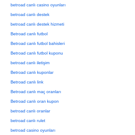
betroad canlı casino oyunları
betroad canlı destek
betroad canlı destek hizmeti
Betroad canlı futbol
Betroad canlı futbol bahisleri
Betroad canlı futbol kuponu
betroad canlı iletişim
Betroad canlı kuponlar
Betroad canlı link
Betroad canlı maç oranları
Betroad canlı oran kupon
betroad canlı oranlar
betroad canlı rulet
betroad casino oyunları