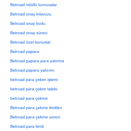
Betroad ödüllü turnuvalar
Betroad onay kılavuzu
Betroad onay kodu
Betroad onay süreci
Betroad özel bonuslar
Betroad papara
Betroad papara para yatırma
Betroad papara yatırımı
betroad para çekim işlemi
betroad para çekim talebi
betroad para çekme
Betroad para çekme limitleri
Betroad para çekme süreci
Betroad para limiti