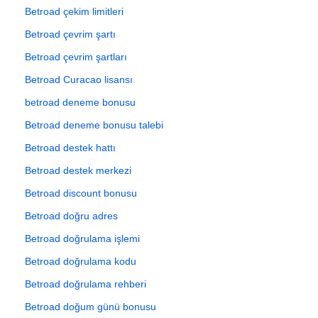
Betroad çekim limitleri
Betroad çevrim şartı
Betroad çevrim şartları
Betroad Curacao lisansı
betroad deneme bonusu
Betroad deneme bonusu talebi
Betroad destek hattı
Betroad destek merkezi
Betroad discount bonusu
Betroad doğru adres
Betroad doğrulama işlemi
Betroad doğrulama kodu
Betroad doğrulama rehberi
Betroad doğum günü bonusu