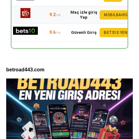
Maç izle giriş
9.2
MOBILBAHIS
/10
Yap
9.6
Güvenli Giriş
BETS10 YENI
/10
betroad443.com