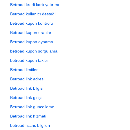
Betroad kredi kartı yatırımı
Betroad kullanıcı desteği
betroad kupon kontrolü
Betroad kupon oranları
Betroad kupon oynama
betroad kupon sorgulama
betroad kupon takibi
Betroad limitler
Betroad link adresi
Betroad link bilgisi
Betroad link girişi
Betroad link güncelleme
Betroad link hizmeti
betroad lisans bilgileri