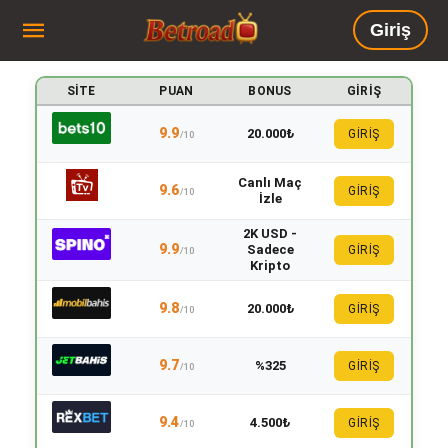
Giriş
SITE
PUAN
BONUS
GIRIŞ
9.9
20.000₺
GİRİŞ
/10
Canlı Maç
9.6
GİRİŞ
/10
İzle
2K USD -
9.9
Sadece
GİRİŞ
/10
Kripto
9.8
20.000₺
GİRİŞ
/10
9.7
%325
GİRİŞ
/10
9.4
4.500₺
GİRİŞ
/10