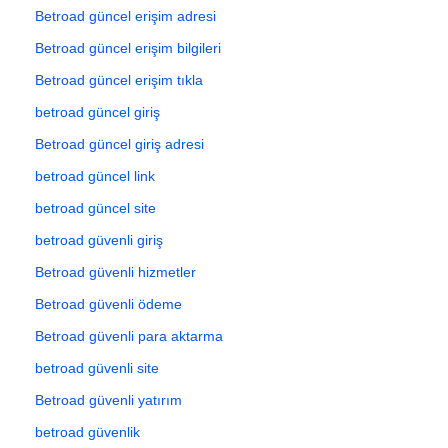
Betroad güncel erişim adresi
Betroad güncel erişim bilgileri
Betroad güncel erişim tıkla
betroad güncel giriş
Betroad güncel giriş adresi
betroad güncel link
betroad güncel site
betroad güvenli giriş
Betroad güvenli hizmetler
Betroad güvenli ödeme
Betroad güvenli para aktarma
betroad güvenli site
Betroad güvenli yatırım
betroad güvenlik