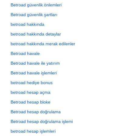
Betroad güvenlik önlemleri
Betroad güvenlik şartları
betroad hakkında
betroad hakkında detaylar
betroad hakkında merak edilenler
Betroad havale
Betroad havale ile yatırım
Betroad havale işlemleri
betroad hediye bonus
betroad hesap açma
Betroad hesap bloke
Betroad hesap doğrulama
Betroad hesap doğrulama işlemi
betroad hesap işlemleri