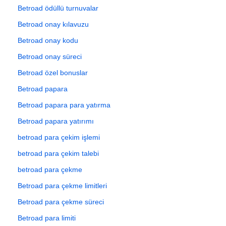
Betroad ödüllü turnuvalar
Betroad onay kılavuzu
Betroad onay kodu
Betroad onay süreci
Betroad özel bonuslar
Betroad papara
Betroad papara para yatırma
Betroad papara yatırımı
betroad para çekim işlemi
betroad para çekim talebi
betroad para çekme
Betroad para çekme limitleri
Betroad para çekme süreci
Betroad para limiti