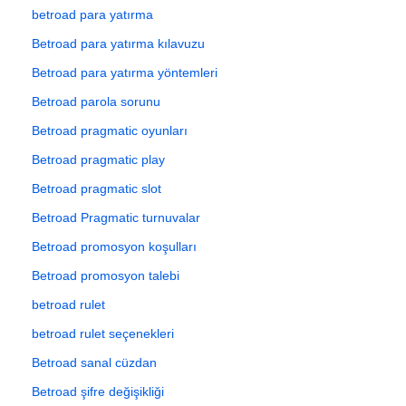
betroad para yatırma
Betroad para yatırma kılavuzu
Betroad para yatırma yöntemleri
Betroad parola sorunu
Betroad pragmatic oyunları
Betroad pragmatic play
Betroad pragmatic slot
Betroad Pragmatic turnuvalar
Betroad promosyon koşulları
Betroad promosyon talebi
betroad rulet
betroad rulet seçenekleri
Betroad sanal cüzdan
Betroad şifre değişikliği