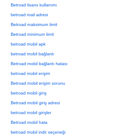
Betroad lisans kullanımı
betroad mail adresi
Betroad maksimum limit
Betroad minimum limit
betroad mobil apk
betroad mobil bağlantı
Betroad mobil bağlantı hatası
betroad mobil erişim
Betroad mobil erişim sorunu
betroad mobil giriş
Betroad mobil giriş adresi
betroad mobil girişler
Betroad mobil hata
betroad mobil indir seçeneği