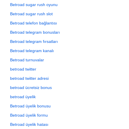
Betroad sugar rush oyunu
Betroad sugar rush slot
Betroad telefon bağlantısı
Betroad telegram bonusları
Betroad telegram fırsatları
Betroad telegram kanalı
Betroad turnuvalar
betroad twitter
betroad twitter adresi
betroad ücretsiz bonus
betroad üyelik
Betroad üyelik bonusu
Betroad üyelik formu
Betroad üyelik hatası