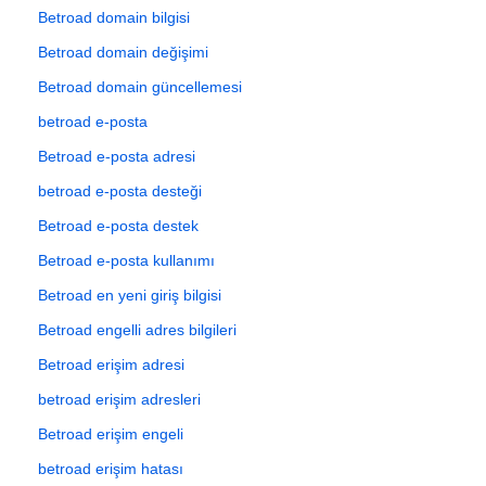
Betroad domain bilgisi
Betroad domain değişimi
Betroad domain güncellemesi
betroad e-posta
Betroad e-posta adresi
betroad e-posta desteği
Betroad e-posta destek
Betroad e-posta kullanımı
Betroad en yeni giriş bilgisi
Betroad engelli adres bilgileri
Betroad erişim adresi
betroad erişim adresleri
Betroad erişim engeli
betroad erişim hatası