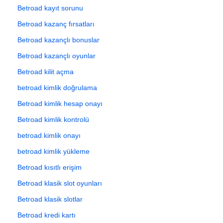
Betroad kayıt sorunu
Betroad kazanç fırsatları
Betroad kazançlı bonuslar
Betroad kazançlı oyunlar
Betroad kilit açma
betroad kimlik doğrulama
Betroad kimlik hesap onayı
Betroad kimlik kontrolü
betroad kimlik onayı
betroad kimlik yükleme
Betroad kısıtlı erişim
Betroad klasik slot oyunları
Betroad klasik slotlar
Betroad kredi kartı