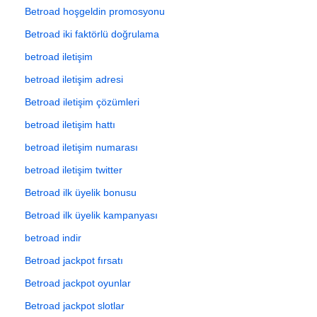
Betroad hoşgeldin promosyonu
Betroad iki faktörlü doğrulama
betroad iletişim
betroad iletişim adresi
Betroad iletişim çözümleri
betroad iletişim hattı
betroad iletişim numarası
betroad iletişim twitter
Betroad ilk üyelik bonusu
Betroad ilk üyelik kampanyası
betroad indir
Betroad jackpot fırsatı
Betroad jackpot oyunlar
Betroad jackpot slotlar