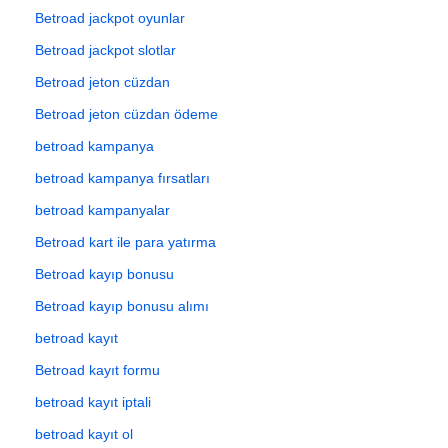
Betroad jackpot oyunlar
Betroad jackpot slotlar
Betroad jeton cüzdan
Betroad jeton cüzdan ödeme
betroad kampanya
betroad kampanya fırsatları
betroad kampanyalar
Betroad kart ile para yatırma
Betroad kayıp bonusu
Betroad kayıp bonusu alımı
betroad kayıt
Betroad kayıt formu
betroad kayıt iptali
betroad kayıt ol