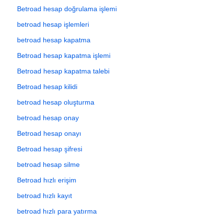
Betroad hesap doğrulama işlemi
betroad hesap işlemleri
betroad hesap kapatma
Betroad hesap kapatma işlemi
Betroad hesap kapatma talebi
Betroad hesap kilidi
betroad hesap oluşturma
betroad hesap onay
Betroad hesap onayı
Betroad hesap şifresi
betroad hesap silme
Betroad hızlı erişim
betroad hızlı kayıt
betroad hızlı para yatırma