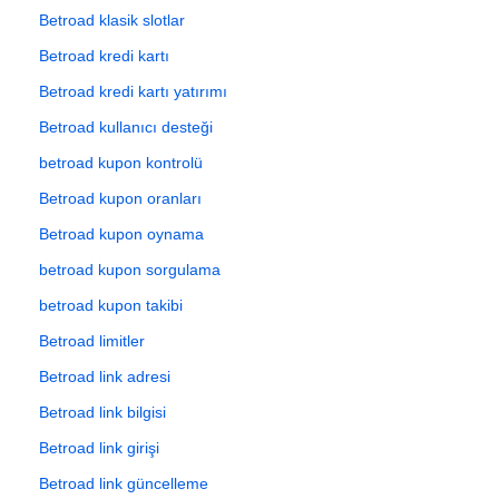
Betroad klasik slotlar
Betroad kredi kartı
Betroad kredi kartı yatırımı
Betroad kullanıcı desteği
betroad kupon kontrolü
Betroad kupon oranları
Betroad kupon oynama
betroad kupon sorgulama
betroad kupon takibi
Betroad limitler
Betroad link adresi
Betroad link bilgisi
Betroad link girişi
Betroad link güncelleme