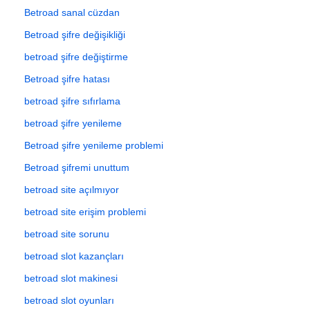
Betroad sanal cüzdan
Betroad şifre değişikliği
betroad şifre değiştirme
Betroad şifre hatası
betroad şifre sıfırlama
betroad şifre yenileme
Betroad şifre yenileme problemi
Betroad şifremi unuttum
betroad site açılmıyor
betroad site erişim problemi
betroad site sorunu
betroad slot kazançları
betroad slot makinesi
betroad slot oyunları