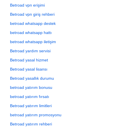
Betroad vpn erişimi
Betroad vpn giriş rehberi
betroad whatsapp destek
betroad whatsapp hattı
betroad whatsapp iletişim
Betroad yardım servisi
Betroad yasal hizmet
Betroad yasal lisansı
Betroad yasallık durumu
betroad yatırım bonusu
betroad yatırım fırsatı
Betroad yatırım limitleri
betroad yatırım promosyonu
Betroad yatırım rehberi