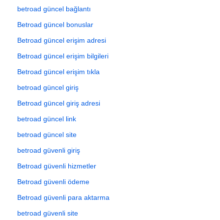
betroad güncel bağlantı
Betroad güncel bonuslar
Betroad güncel erişim adresi
Betroad güncel erişim bilgileri
Betroad güncel erişim tıkla
betroad güncel giriş
Betroad güncel giriş adresi
betroad güncel link
betroad güncel site
betroad güvenli giriş
Betroad güvenli hizmetler
Betroad güvenli ödeme
Betroad güvenli para aktarma
betroad güvenli site