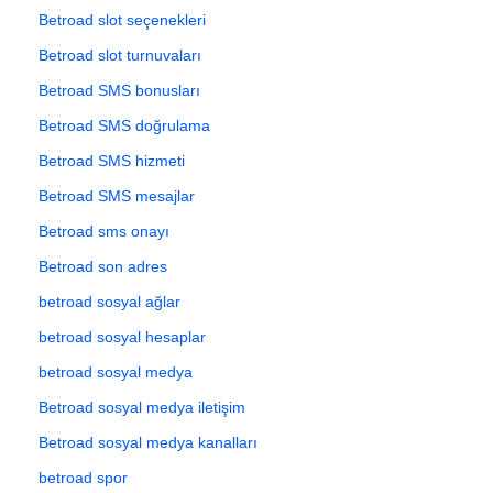
Betroad slot seçenekleri
Betroad slot turnuvaları
Betroad SMS bonusları
Betroad SMS doğrulama
Betroad SMS hizmeti
Betroad SMS mesajlar
Betroad sms onayı
Betroad son adres
betroad sosyal ağlar
betroad sosyal hesaplar
betroad sosyal medya
Betroad sosyal medya iletişim
Betroad sosyal medya kanalları
betroad spor