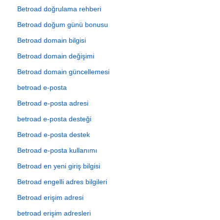
Betroad doğrulama rehberi
Betroad doğum günü bonusu
Betroad domain bilgisi
Betroad domain değişimi
Betroad domain güncellemesi
betroad e-posta
Betroad e-posta adresi
betroad e-posta desteği
Betroad e-posta destek
Betroad e-posta kullanımı
Betroad en yeni giriş bilgisi
Betroad engelli adres bilgileri
Betroad erişim adresi
betroad erişim adresleri