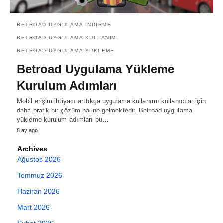
BETROAD UYGULAMA INDIRME
BETROAD UYGULAMA KULLANIMI
BETROAD UYGULAMA YÜKLEME
Betroad Uygulama Yükleme
Kurulum Adımları
Mobil erişim ihtiyacı arttıkça uygulama kullanımı kullanıcılar için
daha pratik bir çözüm haline gelmektedir. Betroad uygulama
yükleme kurulum adımları bu…
8 ay ago
Archives
Ağustos 2026
Temmuz 2026
Haziran 2026
Mart 2026
Şubat 2026