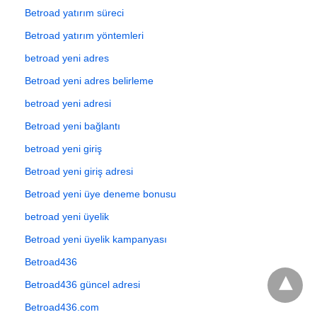
Betroad yatırım süreci
Betroad yatırım yöntemleri
betroad yeni adres
Betroad yeni adres belirleme
betroad yeni adresi
Betroad yeni bağlantı
betroad yeni giriş
Betroad yeni giriş adresi
Betroad yeni üye deneme bonusu
betroad yeni üyelik
Betroad yeni üyelik kampanyası
Betroad436
Betroad436 güncel adresi
Betroad436.com