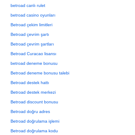
betroad canlı rulet
betroad casino oyunları
Betroad çekim limitleri
Betroad çevrim şartı
Betroad çevrim şartları
Betroad Curacao lisansı
betroad deneme bonusu
Betroad deneme bonusu talebi
Betroad destek hattı
Betroad destek merkezi
Betroad discount bonusu
Betroad doğru adres
Betroad doğrulama işlemi
Betroad doğrulama kodu