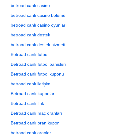
betroad canlı casino
betroad canlı casino bölümü
betroad canlı casino oyunları
betroad canlı destek
betroad canlı destek hizmeti
Betroad canlı futbol
Betroad canlı futbol bahisleri
Betroad canlı futbol kuponu
betroad canlı iletişim
Betroad canlı kuponlar
Betroad canlı link
Betroad canlı maç oranları
Betroad canlı oran kupon
betroad canlı oranlar