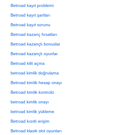
Betroad kayıt problemi
Betroad kayıt şartları
Betroad kayıt sorunu
Betroad kazanç fırsatları
Betroad kazançlı bonuslar
Betroad kazançlı oyunlar
Betroad kilit açma
betroad kimlik doğrulama
Betroad kimlik hesap onayı
Betroad kimlik kontrolü
betroad kimlik onayı
betroad kimlik yükleme
Betroad kısıtlı erişim
Betroad klasik slot oyunları