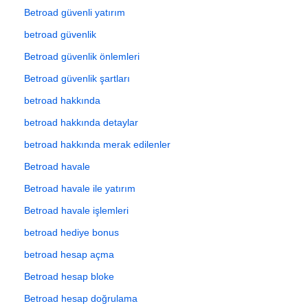
Betroad güvenli yatırım
betroad güvenlik
Betroad güvenlik önlemleri
Betroad güvenlik şartları
betroad hakkında
betroad hakkında detaylar
betroad hakkında merak edilenler
Betroad havale
Betroad havale ile yatırım
Betroad havale işlemleri
betroad hediye bonus
betroad hesap açma
Betroad hesap bloke
Betroad hesap doğrulama