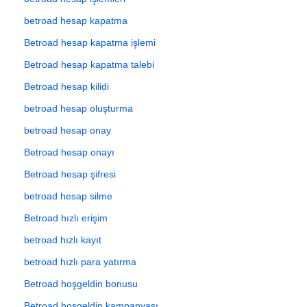
betroad hesap kapatma
Betroad hesap kapatma işlemi
Betroad hesap kapatma talebi
Betroad hesap kilidi
betroad hesap oluşturma
betroad hesap onay
Betroad hesap onayı
Betroad hesap şifresi
betroad hesap silme
Betroad hızlı erişim
betroad hızlı kayıt
betroad hızlı para yatırma
Betroad hoşgeldin bonusu
Betroad hoşgeldin kampanyası