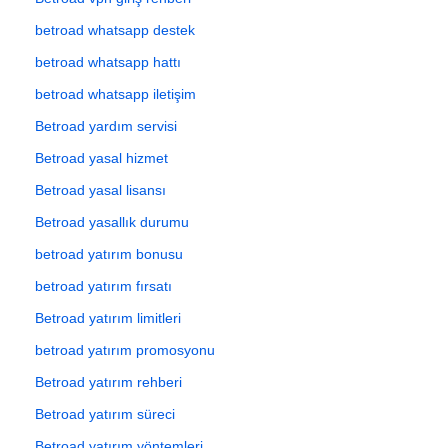
betroad whatsapp destek
betroad whatsapp hattı
betroad whatsapp iletişim
Betroad yardım servisi
Betroad yasal hizmet
Betroad yasal lisansı
Betroad yasallık durumu
betroad yatırım bonusu
betroad yatırım fırsatı
Betroad yatırım limitleri
betroad yatırım promosyonu
Betroad yatırım rehberi
Betroad yatırım süreci
Betroad yatırım yöntemleri