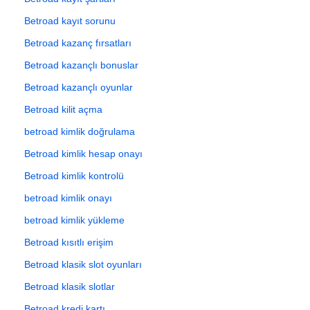
Betroad kayıt sorunu
Betroad kazanç fırsatları
Betroad kazançlı bonuslar
Betroad kazançlı oyunlar
Betroad kilit açma
betroad kimlik doğrulama
Betroad kimlik hesap onayı
Betroad kimlik kontrolü
betroad kimlik onayı
betroad kimlik yükleme
Betroad kısıtlı erişim
Betroad klasik slot oyunları
Betroad klasik slotlar
Betroad kredi kartı