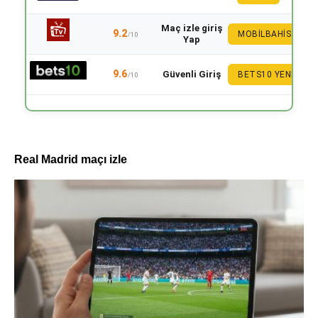
Maç izle giriş
9.2
MOBILBAHIS
/10
Yap
9.6
Güvenli Giriş
BETS10 YENI
/10
Real Madrid maçı izle