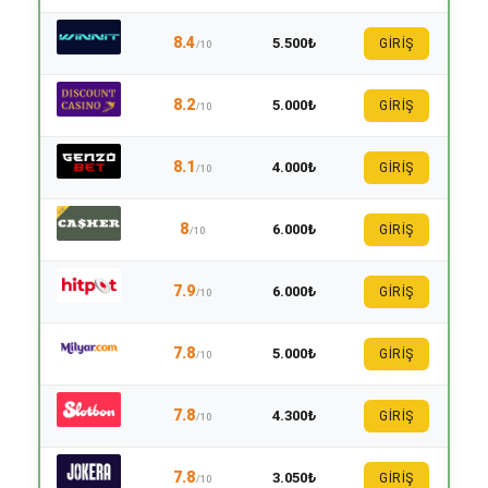
8.4
5.500₺
GİRİŞ
/10
8.2
5.000₺
GİRİŞ
/10
8.1
4.000₺
GİRİŞ
/10
8
6.000₺
GİRİŞ
/10
7.9
6.000₺
GİRİŞ
/10
7.8
5.000₺
GİRİŞ
/10
7.8
4.300₺
GİRİŞ
/10
7.8
3.050₺
GİRİŞ
/10