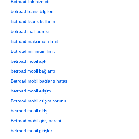
Betroad link hizmeti
betroad lisans bilgileri
Betroad lisans kullanımı
betroad mail adresi
Betroad maksimum limit
Betroad minimum limit
betroad mobil apk
betroad mobil bağlantı
Betroad mobil bağlantı hatası
betroad mobil erişim
Betroad mobil erişim sorunu
betroad mobil giriş
Betroad mobil giriş adresi
betroad mobil girişler