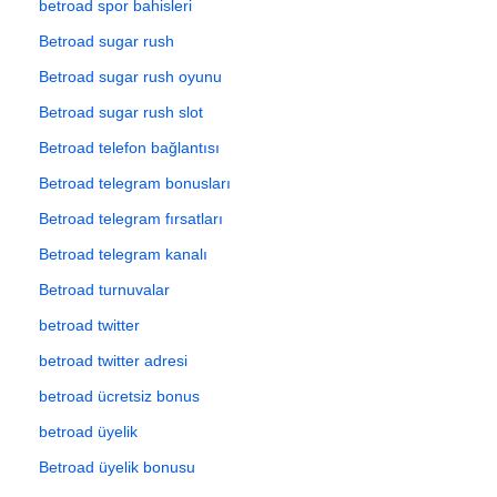
betroad spor bahisleri
Betroad sugar rush
Betroad sugar rush oyunu
Betroad sugar rush slot
Betroad telefon bağlantısı
Betroad telegram bonusları
Betroad telegram fırsatları
Betroad telegram kanalı
Betroad turnuvalar
betroad twitter
betroad twitter adresi
betroad ücretsiz bonus
betroad üyelik
Betroad üyelik bonusu