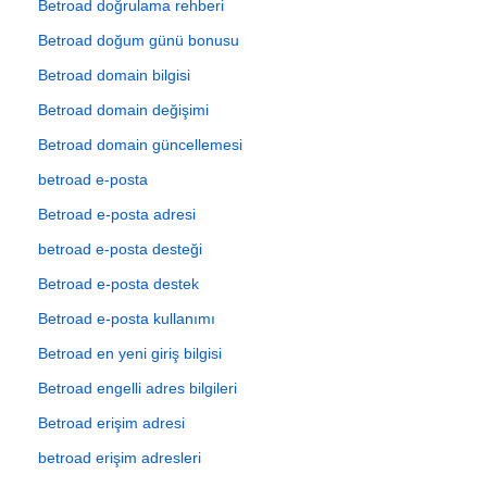
Betroad doğrulama rehberi
Betroad doğum günü bonusu
Betroad domain bilgisi
Betroad domain değişimi
Betroad domain güncellemesi
betroad e-posta
Betroad e-posta adresi
betroad e-posta desteği
Betroad e-posta destek
Betroad e-posta kullanımı
Betroad en yeni giriş bilgisi
Betroad engelli adres bilgileri
Betroad erişim adresi
betroad erişim adresleri