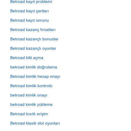
Betroad kayıt problemi
Betroad kayıt şartları
Betroad kayıt sorunu
Betroad kazanç fırsatları
Betroad kazançlı bonuslar
Betroad kazançlı oyunlar
Betroad kilit açma
betroad kimlik doğrulama
Betroad kimlik hesap onayı
Betroad kimlik kontrolü
betroad kimlik onayı
betroad kimlik yükleme
Betroad kısıtlı erişim
Betroad klasik slot oyunları