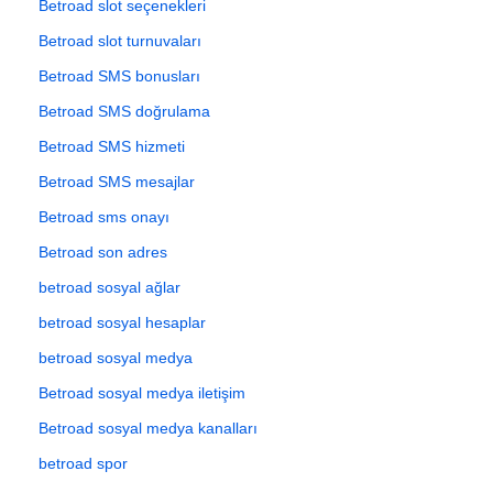
Betroad slot seçenekleri
Betroad slot turnuvaları
Betroad SMS bonusları
Betroad SMS doğrulama
Betroad SMS hizmeti
Betroad SMS mesajlar
Betroad sms onayı
Betroad son adres
betroad sosyal ağlar
betroad sosyal hesaplar
betroad sosyal medya
Betroad sosyal medya iletişim
Betroad sosyal medya kanalları
betroad spor