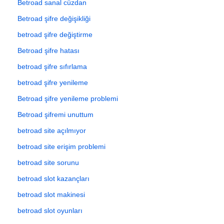
Betroad sanal cüzdan
Betroad şifre değişikliği
betroad şifre değiştirme
Betroad şifre hatası
betroad şifre sıfırlama
betroad şifre yenileme
Betroad şifre yenileme problemi
Betroad şifremi unuttum
betroad site açılmıyor
betroad site erişim problemi
betroad site sorunu
betroad slot kazançları
betroad slot makinesi
betroad slot oyunları