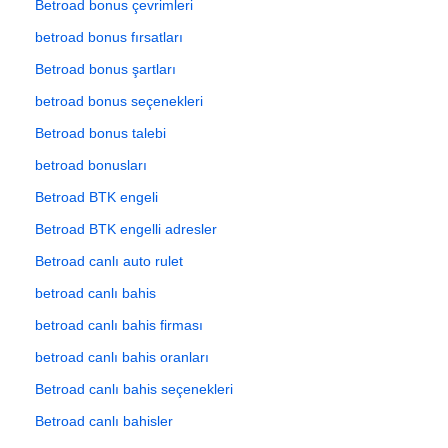
Betroad bonus çevrimleri
betroad bonus fırsatları
Betroad bonus şartları
betroad bonus seçenekleri
Betroad bonus talebi
betroad bonusları
Betroad BTK engeli
Betroad BTK engelli adresler
Betroad canlı auto rulet
betroad canlı bahis
betroad canlı bahis firması
betroad canlı bahis oranları
Betroad canlı bahis seçenekleri
Betroad canlı bahisler