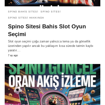
SPINO BAHIS SITESI
SPINO SITESI
SPINO SITESI HAKKINDA
Spino Sitesi Bahis Slot Oyun
Seçimi
Slot oyun seçimi çoğu zaman yalnızca tema ya da görsellik
üzerinden yapılır ancak bu yaklaşım kısa sürede tatmin kaybı
yaratır.…
7 ay ago