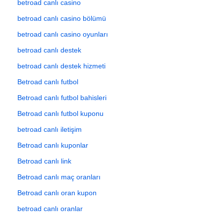
betroad canlı casino
betroad canlı casino bölümü
betroad canlı casino oyunları
betroad canlı destek
betroad canlı destek hizmeti
Betroad canlı futbol
Betroad canlı futbol bahisleri
Betroad canlı futbol kuponu
betroad canlı iletişim
Betroad canlı kuponlar
Betroad canlı link
Betroad canlı maç oranları
Betroad canlı oran kupon
betroad canlı oranlar