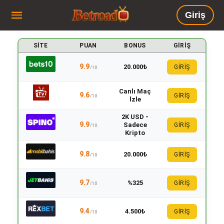
Giriş
SITE
PUAN
BONUS
GIRIŞ
9.9
20.000₺
GİRİŞ
/10
Canlı Maç
9.6
GİRİŞ
/10
İzle
2K USD -
9.9
Sadece
GİRİŞ
/10
Kripto
9.8
20.000₺
GİRİŞ
/10
9.7
%325
GİRİŞ
/10
9.4
4.500₺
GİRİŞ
/10