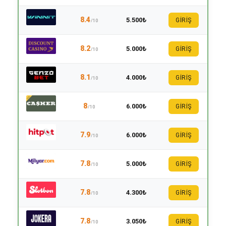
8.4
5.500₺
GİRİŞ
/10
8.2
5.000₺
GİRİŞ
/10
8.1
4.000₺
GİRİŞ
/10
8
6.000₺
GİRİŞ
/10
7.9
6.000₺
GİRİŞ
/10
7.8
5.000₺
GİRİŞ
/10
7.8
4.300₺
GİRİŞ
/10
7.8
3.050₺
GİRİŞ
/10