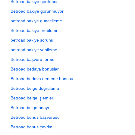
Betroad bakiye gecikmesi
Betroad bakiye görünmüyor
betroad bakiye güncelleme
Betroad bakiye problemi
betroad bakiye sorunu
betroad bakiye yenileme
Betroad başvuru formu
Betroad bedava bonuslar
Betroad bedava deneme bonusu
Betroad belge doğrulama
Betroad belge işlemleri
Betroad belge onayı
Betroad bonus başvurusu
Betroad bonus çevrimi