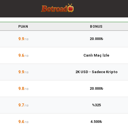
PUAN
BONUS
9.9
20.000₺
/10
9.6
Canlı Maç İzle
/10
9.9
2K USD - Sadece Kripto
/10
9.8
20.000₺
/10
9.7
%325
/10
9.4
4.500₺
/10