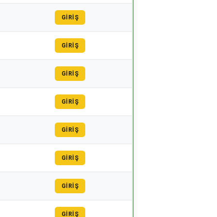
GİRİŞ
GİRİŞ
GİRİŞ
GİRİŞ
GİRİŞ
GİRİŞ
GİRİŞ
GİRİŞ