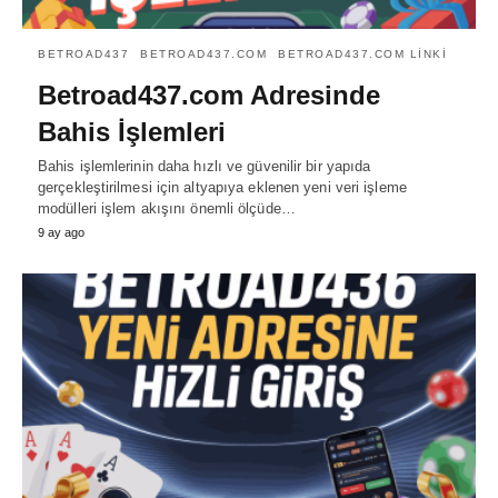
BETROAD437
BETROAD437.COM
BETROAD437.COM LINKI
Betroad437.com Adresinde
Bahis İşlemleri
Bahis işlemlerinin daha hızlı ve güvenilir bir yapıda
gerçekleştirilmesi için altyapıya eklenen yeni veri işleme
modülleri işlem akışını önemli ölçüde…
9 ay ago