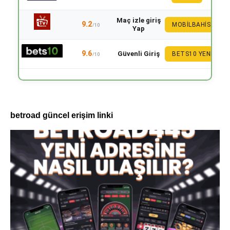
Maç izle giriş
9.2
MOBILBAHIS
/10
Yap
9.6
Güvenli Giriş
BETS10 YENI
/10
betroad güncel erişim linki