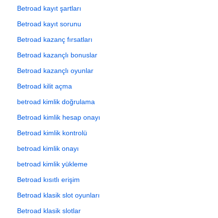
Betroad kayıt şartları
Betroad kayıt sorunu
Betroad kazanç fırsatları
Betroad kazançlı bonuslar
Betroad kazançlı oyunlar
Betroad kilit açma
betroad kimlik doğrulama
Betroad kimlik hesap onayı
Betroad kimlik kontrolü
betroad kimlik onayı
betroad kimlik yükleme
Betroad kısıtlı erişim
Betroad klasik slot oyunları
Betroad klasik slotlar