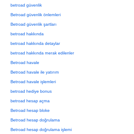
betroad güvenlik
Betroad güvenlik önlemleri
Betroad güvenlik şartları
betroad hakkında
betroad hakkında detaylar
betroad hakkında merak edilenler
Betroad havale
Betroad havale ile yatırım
Betroad havale işlemleri
betroad hediye bonus
betroad hesap açma
Betroad hesap bloke
Betroad hesap doğrulama
Betroad hesap doğrulama işlemi