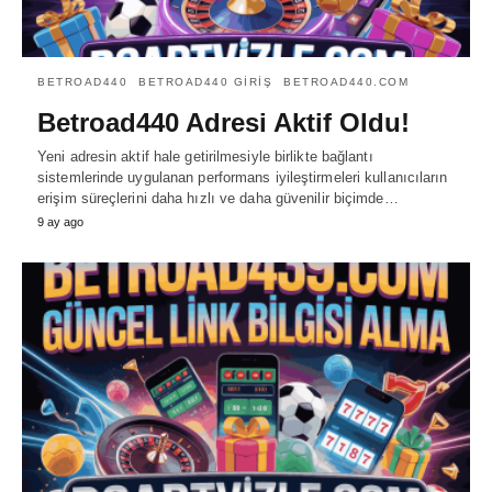
BETROAD440
BETROAD440 GIRIŞ
BETROAD440.COM
Betroad440 Adresi Aktif Oldu!
Yeni adresin aktif hale getirilmesiyle birlikte bağlantı
sistemlerinde uygulanan performans iyileştirmeleri kullanıcıların
erişim süreçlerini daha hızlı ve daha güvenilir biçimde…
9 ay ago