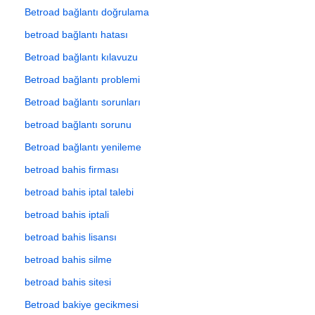
Betroad bağlantı doğrulama
betroad bağlantı hatası
Betroad bağlantı kılavuzu
Betroad bağlantı problemi
Betroad bağlantı sorunları
betroad bağlantı sorunu
Betroad bağlantı yenileme
betroad bahis firması
betroad bahis iptal talebi
betroad bahis iptali
betroad bahis lisansı
betroad bahis silme
betroad bahis sitesi
Betroad bakiye gecikmesi