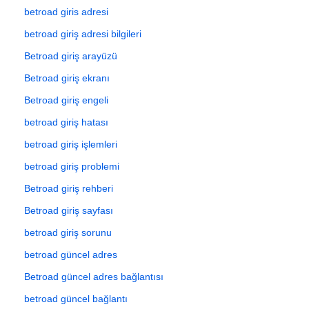
betroad giris adresi
betroad giriş adresi bilgileri
Betroad giriş arayüzü
Betroad giriş ekranı
Betroad giriş engeli
betroad giriş hatası
betroad giriş işlemleri
betroad giriş problemi
Betroad giriş rehberi
Betroad giriş sayfası
betroad giriş sorunu
betroad güncel adres
Betroad güncel adres bağlantısı
betroad güncel bağlantı