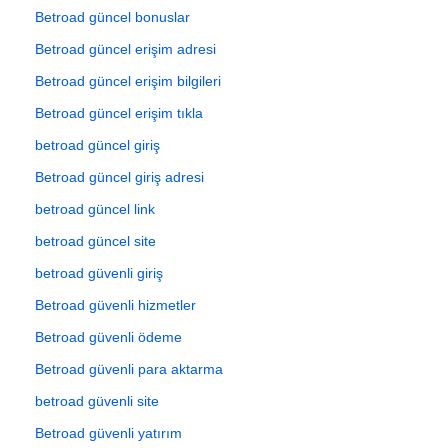
Betroad güncel bonuslar
Betroad güncel erişim adresi
Betroad güncel erişim bilgileri
Betroad güncel erişim tıkla
betroad güncel giriş
Betroad güncel giriş adresi
betroad güncel link
betroad güncel site
betroad güvenli giriş
Betroad güvenli hizmetler
Betroad güvenli ödeme
Betroad güvenli para aktarma
betroad güvenli site
Betroad güvenli yatırım