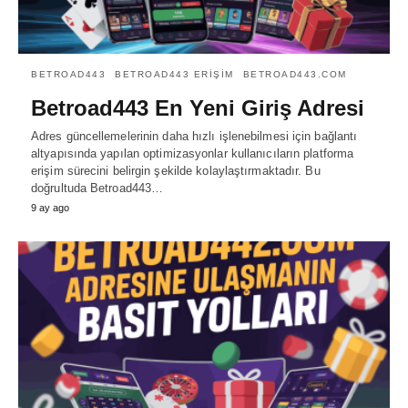
BETROAD443
BETROAD443 ERIŞIM
BETROAD443.COM
Betroad443 En Yeni Giriş Adresi
Adres güncellemelerinin daha hızlı işlenebilmesi için bağlantı
altyapısında yapılan optimizasyonlar kullanıcıların platforma
erişim sürecini belirgin şekilde kolaylaştırmaktadır. Bu
doğrultuda Betroad443…
9 ay ago