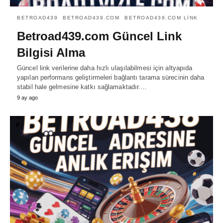
BETROAD439
BETROAD439.COM
BETROAD439.COM LINK
Betroad439.com Güncel Link
Bilgisi Alma
Güncel link verilerine daha hızlı ulaşılabilmesi için altyapıda
yapılan performans geliştirmeleri bağlantı tarama sürecinin daha
stabil hale gelmesine katkı sağlamaktadır.…
9 ay ago